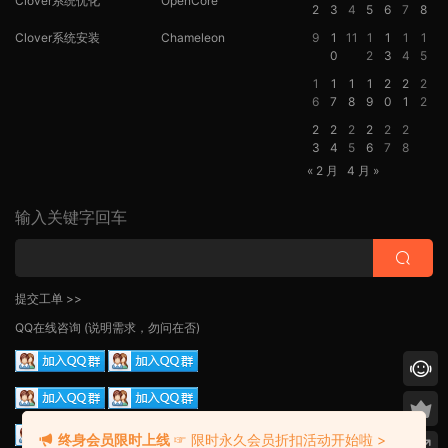
Clover系统优化
OpenCore
2
3
4
5
6
7
8
Clover系统安装
Chameleon
9
1
11
1
1
1
1
0
2
3
4
5
1
1
1
1
2
2
2
6
7
8
9
0
1
2
2
2
2
2
2
2
3
4
5
6
7
8
« 2 月
4 月 »
输入关键字回车
提交工单 >>
QQ在线咨询
(说明需求，勿问在否)
终身会员限时上线
☞ 限时永久会员折扣活动开始啦 >