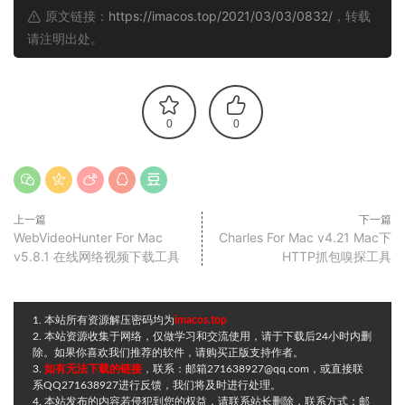
原文链接：
https://imacos.top/2021/03/03/0832/
，转载
请注明出处。
0
0
上一篇
下一篇
WebVideoHunter For Mac
Charles For Mac v4.21 Mac下
v5.8.1 在线网络视频下载工具
HTTP抓包嗅探工具
1. 本站所有资源解压密码均为
imacos.top
2. 本站资源收集于网络，仅做学习和交流使用，请于下载后24小时内删
除。如果你喜欢我们推荐的软件，请购买正版支持作者。
3.
如有无法下载的链接
，联系：邮箱271638927@qq.com，或直接联
系QQ271638927进行反馈，我们将及时进行处理。
4. 本站发布的内容若侵犯到您的权益，请联系站长删除，联系方式：邮