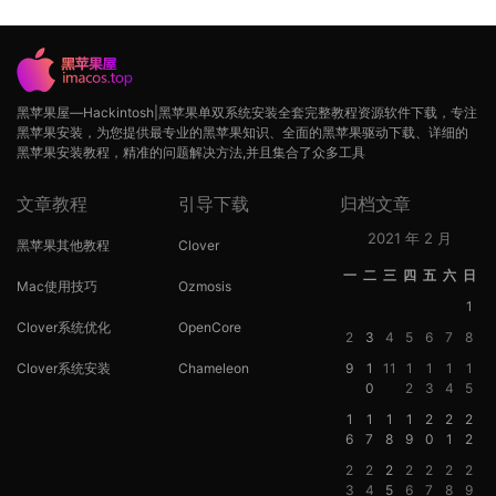
黑苹果屋—Hackintosh|黑苹果单双系统安装全套完整教程资源软件下载，专注
黑苹果安装，为您提供最专业的黑苹果知识、全面的黑苹果驱动下载、详细的
黑苹果安装教程，精准的问题解决方法,并且集合了众多工具
文章教程
引导下载
归档文章
2021 年 2 月
黑苹果其他教程
Clover
一
二
三
四
五
六
日
Mac使用技巧
Ozmosis
1
Clover系统优化
OpenCore
2
3
4
5
6
7
8
Clover系统安装
Chameleon
9
1
11
1
1
1
1
0
2
3
4
5
1
1
1
1
2
2
2
6
7
8
9
0
1
2
2
2
2
2
2
2
2
3
4
5
6
7
8
9