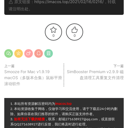
原文链接：
https://imacos.top/2021/02/16/0216/
，转载
请注明出处。
0
0
上一篇
下一篇
Smooze For Mac v1.9.19
SimBooster Premium v2.9.9 磁
macOS（多版本合集）鼠标平滑
盘清理工具重复文件清理
滚动软件
1. 本站所有资源解压密码均为
imacos.top
2. 本站资源收集于网络，仅做学习和交流使用，请于下载后24小时内删
除。如果你喜欢我们推荐的软件，请购买正版支持作者。
3.
如有无法下载的链接
，联系：邮箱271638927@qq.com，或直接联
系QQ271638927进行反馈，我们将及时进行处理。