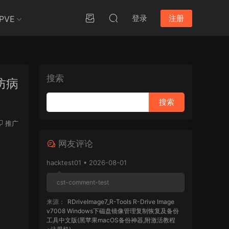
登录
注册
PVE
搜索
克防病
推广
网友评论
hacktest01 • 2026-08-01
cst-comment-test
来源：
RDriveImage7_R-Tools R-Drive Image
v7008 Windows下磁盘镜像管理复制恢复及备份
工具中文版(黑苹果macOS备份神器,附激活教程