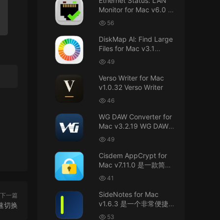
Ethernet Status: LAN
接！直接从苹果公司下载。
Monitor for Mac v6.0 以
太网状态：LAN 监控
u8562248263583923 • 2026-07-29
56
DiskMap Al: Find Large
黑苹果已死
Files for Mac v3.1
DiskMap AL：查找大文
来源：
macOS Golden Gate 27 完整安装包链
49
接！直接从苹果公司下载。
件
Verso Writer for Mac
v1.0.32 Verso Writer
u6525353742092371
• 2026-07-26
46
不懂就问，AIO版本表示什么意思呢？
WG DAW Converter for
来源：
DaVinci Resolve Studio 21 for Mac
Mac v3.2.19 WG DAW转
v21.0.3 AIO 达芬奇世界顶级调色软件
换器
49
janm999 • 2026-07-23
Cisdem AppCrypt for
Mac v7.11.0 是一款简单
谢谢分享~
好用的Mac应用加密软件
41
来源：
AppleIGC.kext v1.8 黑苹果2.5G有线网卡
SideNotes for Mac
下一篇
驱动i225 i226
v1.6.3 是一个非常便捷的
口快速切换
笔记软件
53
u9121732520675862 • 2026-07-22