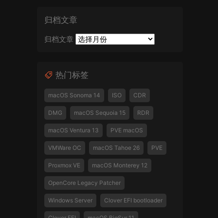
归档文章
归档文章
热门标签
macOS Sonoma 14
ISO
CDR
DMG
macOS Sequoia 15
RDR
macOS Ventura 13
PVE macOS
VMWare OC
macOS Tahoe 26
PVE
Proxmox VE
macOS Monterey 12
OpenCore Legacy Patcher
Windows Server
Clover EFI bootloader
Clover EFI
macOS BigSur 11