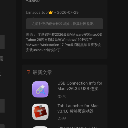
+注册机)
imacos.top
• 2026-07-29
之前补充的也会被和谐掉，换其他网盘吧
来源：
零基础完整2026最新VMware安装macOS
Tahoe 26官方原版系统Windows110环境下
VMware Workstation 17 Pro虚拟机黑苹果双系统
安装unlocker解锁补丁
不需
imacos.top
• 2026-07-29
最新文章
铁
AIO = All In One，一站式整合完整版
USB Connection Info for
来源：
DaVinci Resolve Studio 21 for Mac
Mac v26.34 USB 连接信
v21.0.3 AIO 达芬奇世界顶级调色软件
息
76
imacos.top
• 2026-07-29
Tab Launcher for Mac
v3.1.0 标签页启动器
Mac长存
56
来源：
macOS Golden Gate 27 完整安装包链