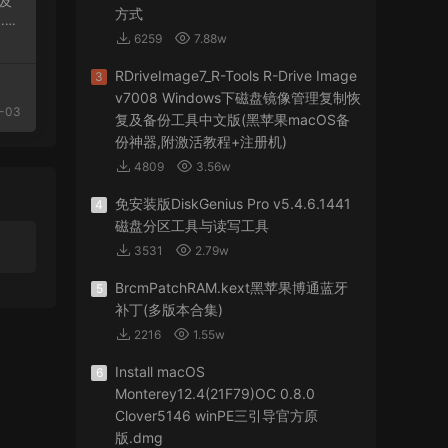
方式
2.
6259
7.88w
RDriveImage7_R-Tools R-Drive Image
3
v7008 Windows下磁盘镜像管理复制恢
-03
复及备份工具中文版(黑苹果macOS备
份神器,附激活教程+注册机)
4809
3.56w
免安装版DiskGenius Pro v5.4.6.1441
4
磁盘分区工具与读写工具
3531
2.79w
BrcmPatchRAM.kext黑苹果博通蓝牙
5
补丁(多版本合集)
2216
1.55w
Install macOS
6
Monterey12.4(21F79)OC 0.8.0
Clover5146 winPE三引导官方原
版.dmg