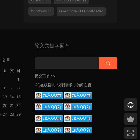
Windows 11
OpenCore EFI Bootloader
输入关键字回车
年 2 月
四
五
六
日
提交工单 >>
1
QQ在线咨询
(说明需求，勿问在否)
6
7
8
2
13
14
15
9
20
21
22
6
27
28
29