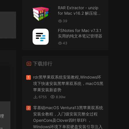
RAR Extractor - unzip
可以重新发送夸克的资源吗，夸克的已经失
for Mac v16.2 解压缩工
效了
具
39
来源：
零基础完整2026最新VMware安装macOS
FSNotes for Mac v7.3.1
Tahoe 26官方原版系统Windows110环境下
实用的纯文本笔记管理器
VMware Workstation 17 Pro虚拟机黑苹果双系统
安装unlocker解锁补丁
43
jir75
• 2026-07-21
下载排行
怎么安装？
来源：
PDFify for Mac v5.0 专业的PDF处理软件
rdr黑苹果双系统安装教程,Windows环
1
境下快速安装黑苹果双系统，macOS黑
imacos.top
• 2026-07-19
苹果安装新姿势
6755
8.99w
密码都是统一的imacos.top
零基础macOS Ventura13黑苹果双系统
2
来源：
Adobe Photoshop 2026 for Mac v27.8.0
安装全教程，入门级安装完整全过程
管理
专业的图片处理软件
OpenCore及Clover四叶草EFI ，
Windows环境下单双硬盘安装引导注入