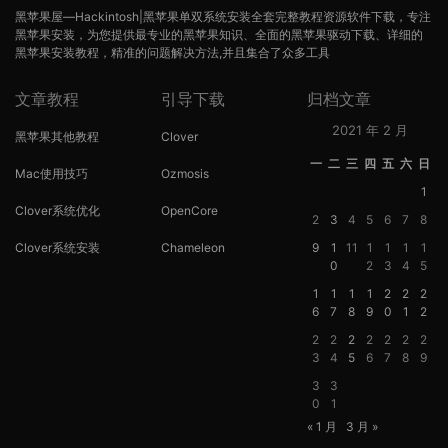
黑苹果屋—Hackintosh|黑苹果单双系统安装全套完整教程资源软件下载，专注
黑苹果安装，为您提供最专业的黑苹果知识、全面的黑苹果驱动下载、详细的
黑苹果安装教程，精准的问题解决方法,并且集合了众多工具
文章教程
引导下载
归档文章
2021 年 2 月
黑苹果其他教程
Clover
一
二
三
四
五
六
日
Mac使用技巧
Ozmosis
1
Clover系统优化
OpenCore
2
3
4
5
6
7
8
Clover系统安装
Chameleon
9
1
11
1
1
1
1
0
2
3
4
5
1
1
1
1
2
2
2
6
7
8
9
0
1
2
2
2
2
2
2
2
2
3
4
5
6
7
8
9
3
3
0
1
« 1 月
3 月 »