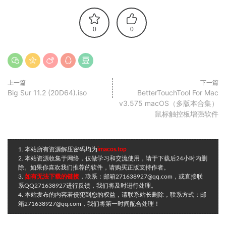
0
0
上一篇
下一篇
Big Sur 11.2 (20D64).iso
BetterTouchTool For Mac
v3.575 macOS（多版本合集）
鼠标触控板增强软件
1. 本站所有资源解压密码均为
imacos.top
2. 本站资源收集于网络，仅做学习和交流使用，请于下载后24小时内删
除。如果你喜欢我们推荐的软件，请购买正版支持作者。
3.
如有无法下载的链接
，联系：邮箱271638927@qq.com，或直接联
系QQ271638927进行反馈，我们将及时进行处理。
4. 本站发布的内容若侵犯到您的权益，请联系站长删除，联系方式：邮
箱271638927@qq.com，我们将第一时间配合处理！