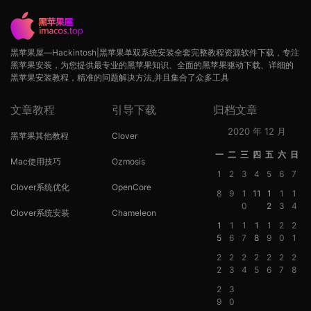
黑苹果屋—Hackintosh|黑苹果单双系统安装全套完整教程资源软件下载，专注
黑苹果安装，为您提供最专业的黑苹果知识、全面的黑苹果驱动下载、详细的
黑苹果安装教程，精准的问题解决方法,并且集合了众多工具
文章教程
引导下载
归档文章
2020 年 12 月
黑苹果其他教程
Clover
一
二
三
四
五
六
日
Mac使用技巧
Ozmosis
1
2
3
4
5
6
7
Clover系统优化
OpenCore
8
9
1
11
1
1
1
0
2
3
4
Clover系统安装
Chameleon
1
1
1
1
1
2
2
5
6
7
8
9
0
1
2
2
2
2
2
2
2
2
3
4
5
6
7
8
2
3
9
0