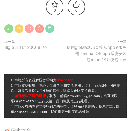
0
0
上一篇
下一篇
Big Sur 11.1 20C69.iso
使用gibMacOS直接从Apple服务
器下载macOS.app系统安装
包/macOS系统包下载
1. 本站所有资源解压密码均为
imacos.top
2. 本站资源收集于网络，仅做学习和交流使用，请于下载后24小时内删
除。如果你喜欢我们推荐的软件，请购买正版支持作者。
3.
如有无法下载的链接
，联系：邮箱271638927@qq.com，或直接联
系QQ271638927进行反馈，我们将及时进行处理。
4. 本站发布的内容若侵犯到您的权益，请联系站长删除，联系方式：邮
箱271638927@qq.com，我们将第一时间配合处理！
同类文章