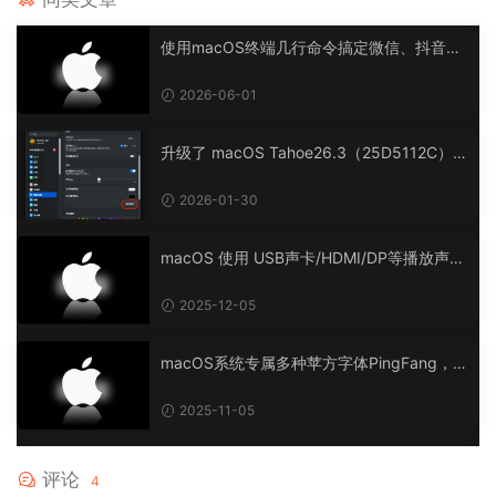
使用macOS终端几行命令搞定微信、抖音等
APP多开（不用第三方工具）
2026-06-01
升级了 macOS Tahoe26.3（25D5112C）B
eta 版后，鼠标位置连接上会出现一个0.5*0.
3cm的点状长方形
2026-01-30
macOS 使用 USB声卡/HDMI/DP等播放声音
有停顿，或声音断断续续。一招解决卡顿问
题！
2025-12-05
macOS系统专属多种苹方字体PingFang，支
持macOS系统与Windows（可在Windows系
统安装使用）
2025-11-05
评论
4