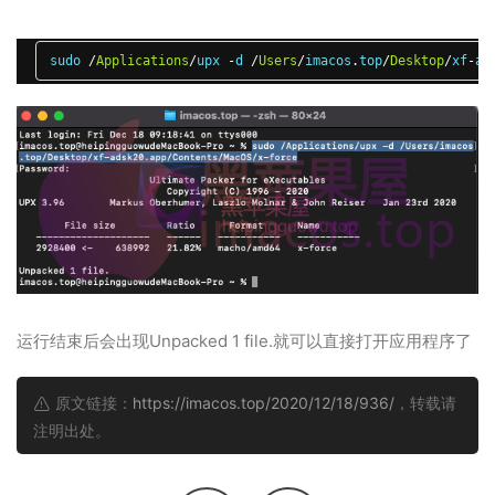
sudo 
/
Applications
/
upx 
-
d 
/
Users
/
imacos
.
top
/
Desktop
/
xf
-
ad
运行结束后会出现Unpacked 1 file.就可以直接打开应用程序了
原文链接：
https://imacos.top/2020/12/18/936/
，转载请
注明出处。