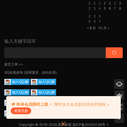
2
2
2
2
2
2
2
2
3
4
5
6
7
8
2
3
3
9
0
1
« 8 月
10 月 »
输入关键字回车
提交工单 >>
QQ在线咨询
(说明需求，勿问在否)
终身会员限时上线
☞ 限时永久会员折扣活动开始啦 >
查看优惠
Copyright © 2018-2026 黑苹果屋
滇ICP备20000138号-1