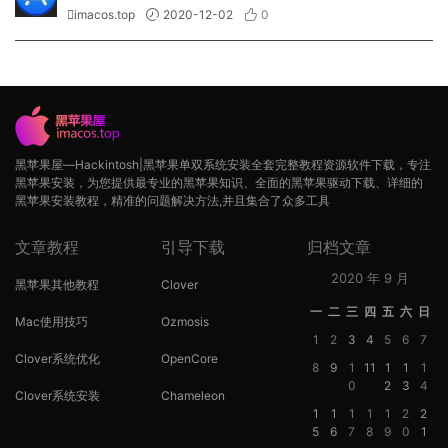
imacos.top
2020-12-02
0
黑苹果屋—Hackintosh|黑苹果单双系统安装全套完整教程资源软件下载，专注
黑苹果安装，为您提供最专业的黑苹果知识、全面的黑苹果驱动下载、详细的
黑苹果安装教程，精准的问题解决方法,并且集合了众多工具
文章教程
引导下载
归档文章
2020 年 9 月
黑苹果其他教程
Clover
一
二
三
四
五
六
日
Mac使用技巧
Ozmosis
1
2
3
4
5
6
7
Clover系统优化
OpenCore
8
9
1
11
1
1
1
0
2
3
4
Clover系统安装
Chameleon
1
1
1
1
1
2
2
5
6
7
8
9
0
1