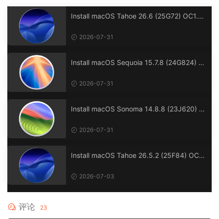
Install macOS Tahoe 26.6 (25G72) OC1.0.
7 Clover5172 winPE三引导官方原版.dmg
2026-07-31
Install macOS Sequoia 15.7.8 (24G824) O
C1.0.7 Clover5172 winPE三引导官方原版.d
mg
2026-07-31
Install macOS Sonoma 14.8.8 (23J620) O
C1.0.7 Clover5172 winPE三引导官方原版.d
mg
2026-07-31
Install macOS Tahoe 26.5.2 (25F84) OC1.
0.7 Clover5172 winPE三引导官方原版.dmg
2026-07-03
评论
23