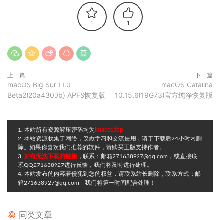
1
1
上一篇
下一篇
macOS Big Sur 11.0
macOS Catalina
Beta2(20a4300b) APFS恢复版
10.15.6(19G73)官方纯净恢复版
1. 本站所有资源解压密码均为
imacos.top
2. 本站资源收集于网络，仅做学习和交流使用，请于下载后24小时内删
除。如果你喜欢我们推荐的软件，请购买正版支持作者。
3.
如有无法下载的链接
，联系：邮箱271638927@qq.com，或直接联
系QQ271638927进行反馈，我们将及时进行处理。
4. 本站发布的内容若侵犯到您的权益，请联系站长删除，联系方式：邮
箱271638927@qq.com，我们将第一时间配合处理！
同类文章