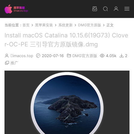
当前位置：
首页
黑苹果安装
系统更新
DMG官方原版
正文
Install macOS Catalina 10.15.6(19G73) Clove
r-OC-PE 三引导官方原版镜像.dmg
imacos.top
2020-07-16
DMG官方原版
4.05k
2
推广