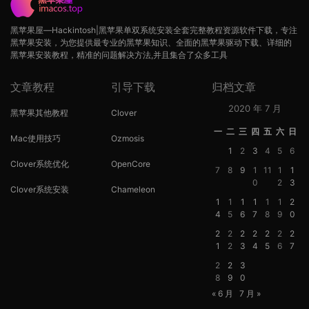
黑苹果屋—Hackintosh|黑苹果单双系统安装全套完整教程资源软件下载，专注
黑苹果安装，为您提供最专业的黑苹果知识、全面的黑苹果驱动下载、详细的
黑苹果安装教程，精准的问题解决方法,并且集合了众多工具
文章教程
引导下载
归档文章
2020 年 7 月
黑苹果其他教程
Clover
一
二
三
四
五
六
日
Mac使用技巧
Ozmosis
1
2
3
4
5
6
Clover系统优化
OpenCore
7
8
9
1
11
1
1
0
2
3
Clover系统安装
Chameleon
1
1
1
1
1
1
2
4
5
6
7
8
9
0
2
2
2
2
2
2
2
1
2
3
4
5
6
7
2
2
3
8
9
0
« 6 月
7 月 »