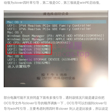
动项为clover四叶草引导，第二项是OC，第三项就是winPE启动项。
部分电脑可能不支持同盘下面有多项引导，遇到该情况只能是建议你把
OC引导文件与clover引导的顺序调换一下，OC引导可以扫描到clover引
导与winPE引导，主要考虑到用四叶草clover 到人还是比较多，所以设定