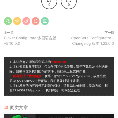
0
0
上一篇
下一篇
Clover Configurator多国语言版
OpenCore Configurator –
v5.10.0.0
Changelog 版本 1.22.0.0
1. 本站所有资源解压密码均为
imacos.top
2. 本站资源收集于网络，仅做学习和交流使用，请于下载后24小时内删
除。如果你喜欢我们推荐的软件，请购买正版支持作者。
3.
如有无法下载的链接
，联系：邮箱271638927@qq.com，或直接联
系QQ271638927进行反馈，我们将及时进行处理。
4. 本站发布的内容若侵犯到您的权益，请联系站长删除，联系方式：邮
箱271638927@qq.com，我们将第一时间配合处理！
同类文章