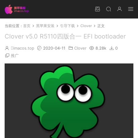
当前位置：
首页
黑苹果安装
引导下载
Clover
正文
Clover v5.0 R5110四版合一 EFI bootloader
imacos.top
2020-04-11
Clover
8.28k
0
推广