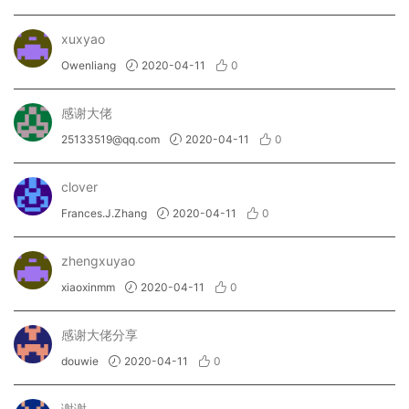
xuxyao
Owenliang
2020-04-11
0
感谢大佬
25133519@qq.com
2020-04-11
0
clover
Frances.J.Zhang
2020-04-11
0
zhengxuyao
xiaoxinmm
2020-04-11
0
感谢大佬分享
douwie
2020-04-11
0
谢谢