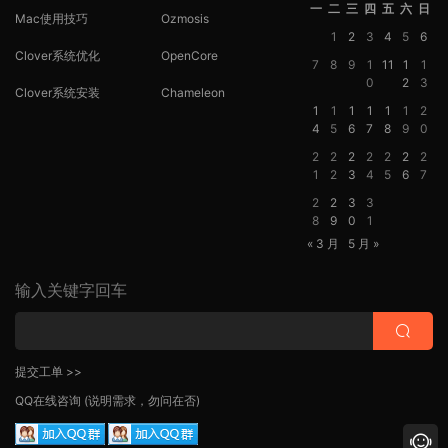
一
二
三
四
五
六
日
Mac使用技巧
Ozmosis
1
2
3
4
5
6
Clover系统优化
OpenCore
7
8
9
1
11
1
1
0
2
3
Clover系统安装
Chameleon
1
1
1
1
1
1
2
4
5
6
7
8
9
0
2
2
2
2
2
2
2
1
2
3
4
5
6
7
2
2
3
3
8
9
0
1
« 3 月
5 月 »
输入关键字回车
提交工单 >>
QQ在线咨询
(说明需求，勿问在否)