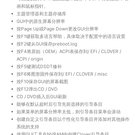
画和鼠标指针。
主题管理器和主题存储库
GUI中的原生屏幕分辨率
按Page Up或Page Down更改GUI分辨率
按F1键获取多语言帮助，具体取决于配置中的语言设置
按F2键从GUI保存preboot.log
按F4将原始（OEM）ACPI表保存到/ EFI / CLOVER /
ACPI / origin
按F5键测试DSDT修补
按F6将图形固件保存到/ EFI / CLOVER / misc
按F10保存GUI的屏幕截图
按F12弹出CD / DVD
CD / DVD插入后GUI刷新
能够在默认超时后引导先前选择的引导条目
如果菜单的屏幕分辨率太低，则引导条目菜单会滚动
创建自定义引导条目以个性化引导条目并添加对其他操作
系统的支持
使用GUI工具在NVRAM中创建Clover引导条目