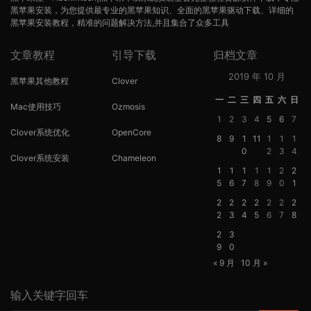
黑苹果安装，为您提供最专业的黑苹果知识、全面的黑苹果驱动下载、详细的
黑苹果安装教程，精准的问题解决方法,并且集合了众多工具
文章教程
引导下载
归档文章
2019 年 10 月
黑苹果其他教程
Clover
一
二
三
四
五
六
日
Mac使用技巧
Ozmosis
1
2
3
4
5
6
7
Clover系统优化
OpenCore
8
9
1
11
1
1
1
0
2
3
4
Clover系统安装
Chameleon
1
1
1
1
1
2
2
5
6
7
8
9
0
1
2
2
2
2
2
2
2
2
3
4
5
6
7
8
2
3
9
0
« 9 月
10 月 »
输入关键字回车