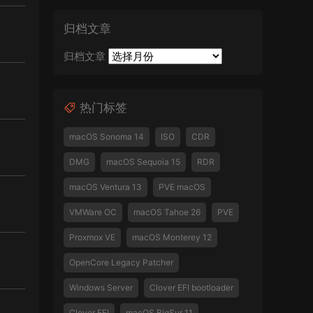
归档文章
归档文章
热门标签
macOS Sonoma 14
ISO
CDR
DMG
macOS Sequoia 15
RDR
macOS Ventura 13
PVE macOS
VMWare OC
macOS Tahoe 26
PVE
Proxmox VE
macOS Monterey 12
OpenCore Legacy Patcher
Windows Server
Clover EFI bootloader
Clover EFI
macOS BigSur 11