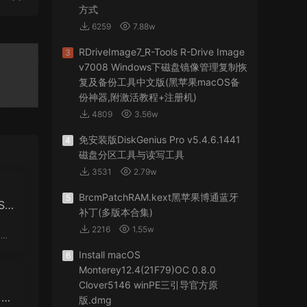
方式
6259
7.88w
RDriveImage7_R-Tools R-Drive Image
3
v7008 Windows下磁盘镜像管理复制恢
复及备份工具中文版(黑苹果macOS备
份神器,附激活教程+注册机)
4809
3.56w
免安装版DiskGenius Pro v5.4.6.1441
4
磁盘分区工具与读写工具
3531
2.79w
BrcmPatchRAM.kext黑苹果博通蓝牙
5
S T
补丁(多版本合集)
，简
2216
1.55w
Install macOS
6
Monterey12.4(21F79)OC 0.8.0
Clover5146 winPE三引导官方原
8 适
版.dmg