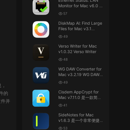
Ethernet Status: LAN
接！直接从苹果公司下载。
Monitor for Mac v6.0 以
太网状态：LAN 监控
u8562248263583923 • 2026-07-29
57
DiskMap Al: Find Large
黑苹果已死
Files for Mac v3.1
DiskMap AL：查找大文
来源：
macOS Golden Gate 27 完整安装包链
49
接！直接从苹果公司下载。
件
Verso Writer for Mac
v1.0.32 Verso Writer
u6525353742092371
• 2026-07-26
48
不懂就问，AIO版本表示什么意思呢？
WG DAW Converter for
来源：
DaVinci Resolve Studio 21 for Mac
Mac v3.2.19 WG DAW转
v21.0.3 AIO 达芬奇世界顶级调色软件
换器
49
息，
janm999 • 2026-07-23
Cisdem AppCrypt for
件的
Mac v7.11.0 是一款简单
文件并
谢谢分享~
好用的Mac应用加密软件
41
来源：
AppleIGC.kext v1.8 黑苹果2.5G有线网卡
SideNotes for Mac
驱动i225 i226
v1.6.3 是一个非常便捷的
笔记软件
53
u9121732520675862 • 2026-07-22