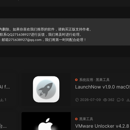
时内删除。如果你喜欢我们推荐的软件，请购买正版支持作者。
直接联系QQ271638927进行反馈，我们将及时进行处理。
271638927@qq.com，我们将第一时间配合处理！
系统应用
·
黑果工具
I for
LaunchNow v1.9.0 macO
01) 一
ahoe 26旧版启动台工具
理软件
单易用。
1
2026-07-09
362
0
13
黑果工具
平台
VMware Unlocker v4.2.