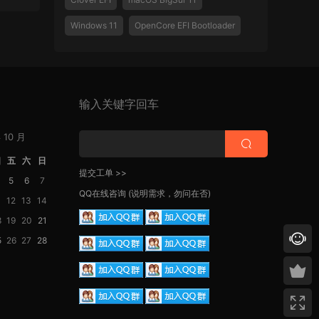
Windows 11
OpenCore EFI Bootloader
输入关键字回车
 10 月
四
五
六
日
提交工单 >>
5
6
7
QQ在线咨询
(说明需求，勿问在否)
1
12
13
14
8
19
20
21
5
26
27
28