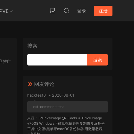
登录
注册
PVE
搜索
推广
网友评论
hacktest01 • 2026-08-01
cst-comment-test
来源：
RDriveImage7_R-Tools R-Drive Image
v7008 Windows下磁盘镜像管理复制恢复及备份
工具中文版(黑苹果macOS备份神器,附激活教程