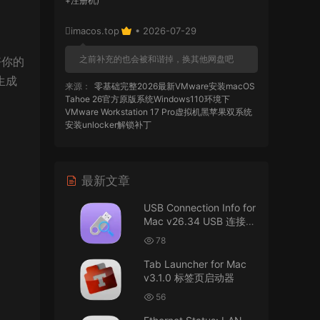
+注册机)
imacos.top
• 2026-07-29
之前补充的也会被和谐掉，换其他网盘吧
好你的
生成
来源：
零基础完整2026最新VMware安装macOS
Tahoe 26官方原版系统Windows110环境下
VMware Workstation 17 Pro虚拟机黑苹果双系统
安装unlocker解锁补丁
imacos.top
• 2026-07-29
最新文章
AIO = All In One，一站式整合完整版
USB Connection Info for
来源：
DaVinci Resolve Studio 21 for Mac
Mac v26.34 USB 连接信
v21.0.3 AIO 达芬奇世界顶级调色软件
息
78
imacos.top
• 2026-07-29
Tab Launcher for Mac
v3.1.0 标签页启动器
Mac长存
56
来源：
macOS Golden Gate 27 完整安装包链