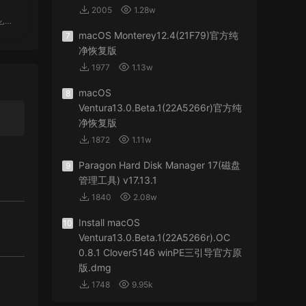
VM
2005
1.28w
工具
macOS Monterey12.4(21F79)官方纯
7
净恢复版
1977
1.13w
macOS
8
Ventura13.0.Beta.1(22A5266r)官方纯
净恢复版
1872
1.11w
Paragon Hard Disk Manager 17(磁盘
9
管理工具) v17.13.1
1840
2.08w
Install macOS
10
Ventura13.0.Beta.1(22A5266r).OC
0.8.1 Clover5146 winPE三引导官方原
版.dmg
1748
9.95k