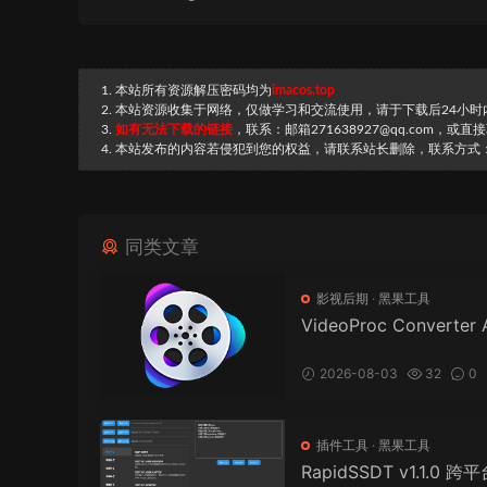
1. 本站所有资源解压密码均为
imacos.top
2. 本站资源收集于网络，仅做学习和交流使用，请于下载后24小
3.
如有无法下载的链接
，联系：邮箱271638927@qq.com，或
4. 本站发布的内容若侵犯到您的权益，请联系站长删除，联系方式：邮箱
同类文章
影视后期
·
黑果工具
VideoProc Converter A
Mac v8.11 (20260729
款功能强大的多媒体处
2026-08-03
32
0
插件工具
·
黑果工具
RapidSSDT v1.1.0 跨