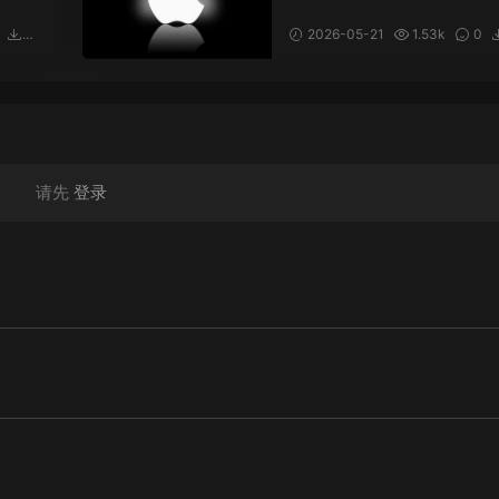
Linu
用于Windows/Liunx下的
into
ware虚拟机macOS 解锁
2026-05-21
1.53k
0
与定
92
请先
登录