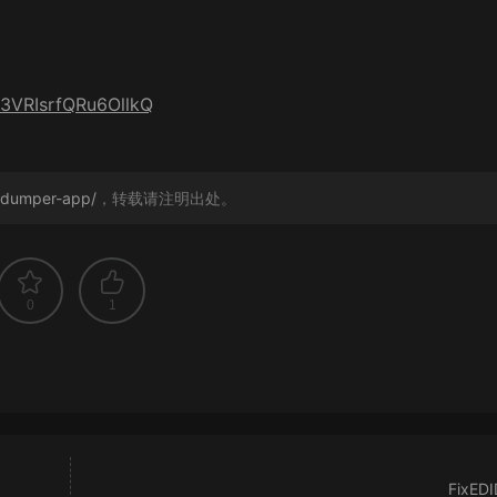
ri3VRIsrfQRu6OllkQ
indumper-app/
，转载请注明出处。
0
1
FixEDI