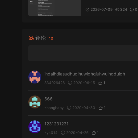
（Windows / macOS / 
x）ACPI工具，简化Hack
2026-07-09
324
0
sh环境下SSDT的生成
17
制。
评论
10
ihdaihdiasudhudihuwidhqiuhwuihqduidh
834926428
2020-06-15
1
666
zhangbaby
2020-04-30
1
1231231231
zyk014
2020-04-26
1