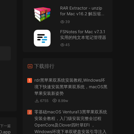
RAR Extractor - unzip
可以重新发送夸克的资源吗，夸克的已经失
for Mac v16.2 解压缩工
效了
具
39
来源：
零基础完整2026最新VMware安装macOS
FSNotes for Mac v7.3.1
Tahoe 26官方原版系统Windows110环境下
实用的纯文本笔记管理器
VMware Workstation 17 Pro虚拟机黑苹果双系统
安装unlocker解锁补丁
45
jir75
• 2026-07-21
下载排行
怎么安装？
来源：
PDFify for Mac v5.0 专业的PDF处理软件
rdr黑苹果双系统安装教程,Windows环
1
境下快速安装黑苹果双系统，macOS黑
imacos.top
• 2026-07-19
苹果安装新姿势
6755
8.99w
密码都是统一的imacos.top
零基础macOS Ventura13黑苹果双系统
2
来源：
Adobe Photoshop 2026 for Mac v27.8.0
安装全教程，入门级安装完整全过程
专业的图片处理软件
OpenCore及Clover四叶草EFI ，
下一篇
Windows环境下单双硬盘安装引导注入
D.app