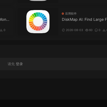
应用软件
Monit
DiskMap Al: Find Large F
网状
s for Mac v3.1 DiskMap 
L：查找大文件
0
2026-08-03
60
0
请先
登录