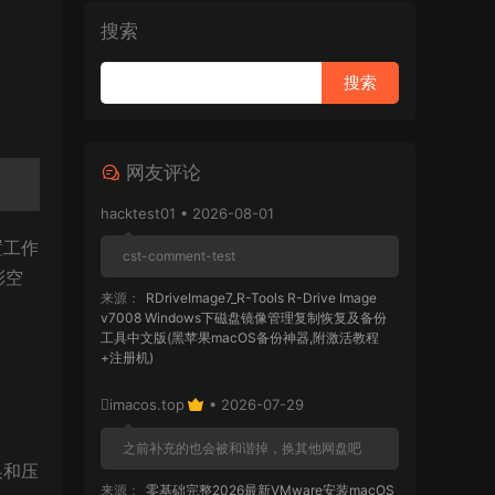
搜索
网友评论
hacktest01 • 2026-08-01
置工作
cst-comment-test
彩空
来源：
RDriveImage7_R-Tools R-Drive Image
v7008 Windows下磁盘镜像管理复制恢复及备份
工具中文版(黑苹果macOS备份神器,附激活教程
+注册机)
imacos.top
• 2026-07-29
、
之前补充的也会被和谐掉，换其他网盘吧
换和压
来源：
零基础完整2026最新VMware安装macOS