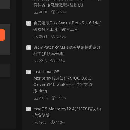
份神器,附激活教程+注册机)
4810
3.56w
免安装版DiskGenius Pro v5.4.6.1441
4
磁盘分区工具与读写工具
3531
2.79w
BrcmPatchRAM.kext黑苹果博通蓝牙
5
补丁(多版本合集)
2216
1.55w
Install macOS
6
Monterey12.4(21F79)OC 0.8.0
Clover5146 winPE三引导官方原
版.dmg
2005
1.28w
macOS Monterey12.4(21F79)官方纯
7
净恢复版
1977
1.13w