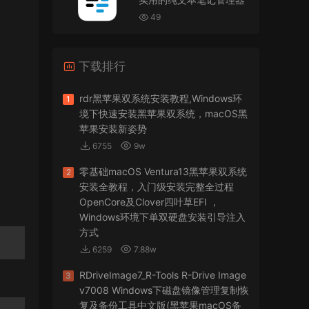
VMware Workstation 17 Pro虚拟机黑苹果双系统
安装unlocker解锁补丁
49
jir75
• 2026-07-21
下载排行
怎么安装？
来源：
PDFify for Mac v5.0 专业的PDF处理软件
rdr黑苹果双系统安装教程,Windows环
1
境下快速安装黑苹果双系统，macOS黑
imacos.top
• 2026-07-19
苹果安装新姿势
6755
9w
密码都是统一的imacos.top
零基础macOS Ventura13黑苹果双系统
2
来源：
Adobe Photoshop 2026 for Mac v27.8.0
安装全教程，入门级安装完整全过程
专业的图片处理软件
OpenCore及Clover四叶草EFI ，
Windows环境下单双硬盘安装引导注入
方式
6259
7.88w
RDriveImage7_R-Tools R-Drive Image
3
v7008 Windows下磁盘镜像管理复制恢
复及备份工具中文版(黑苹果macOS备