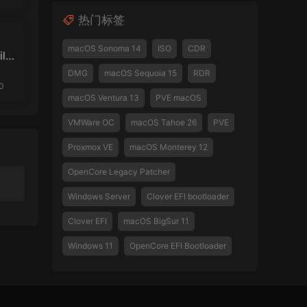
热门标签
macOS Sonoma 14
ISO
CDR
ile
A
DMG
macOS Sequoia 15
RDR
0
macOS Ventura 13
PVE macOS
VMWare OC
macOS Tahoe 26
PVE
Proxmox VE
macOS Monterey 12
OpenCore Legacy Patcher
Windows Server
Clover EFI bootloader
Clover EFI
macOS BigSur 11
Windows 11
OpenCore EFI Bootloader