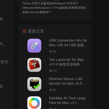
Tahoe 26官方原版系统Windows110环境下
VMware Workstation 17 Pro虚拟机黑苹果双系统
安装unlocker解锁补丁
即
imacos.top
• 2026-07-29
最新文章
AIO = All In One，一站式整合完整版
USB Connection Info for
来源：
DaVinci Resolve Studio 21 for Mac
件。
Mac v26.34 USB 连接信
v21.0.3 AIO 达芬奇世界顶级调色软件
息
95
imacos.top
• 2026-07-29
Tab Launcher for Mac
次性完
v3.1.0 标签页启动器
Mac长存
70
来源：
macOS Golden Gate 27 完整安装包链
Ethernet Status: LAN
接！直接从苹果公司下载。
Monitor for Mac v6.0 以
丢
太网状态：LAN 监控
u8562248263583923 • 2026-07-29
67
DiskMap Al: Find Large
黑苹果已死
Files for Mac v3.1
DiskMap AL：查找大文
来源：
macOS Golden Gate 27 完整安装包链