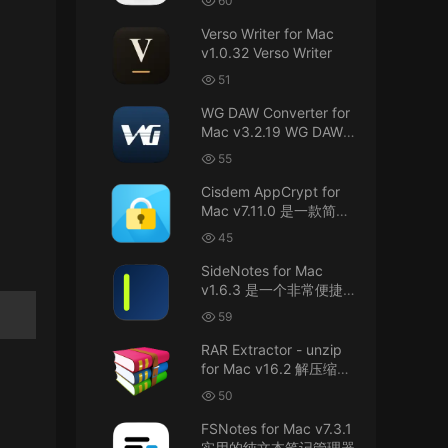
60
接！直接从苹果公司下载。
件
Verso Writer for Mac
v1.0.32 Verso Writer
u6525353742092371
• 2026-07-26
51
不懂就问，AIO版本表示什么意思呢？
WG DAW Converter for
来源：
DaVinci Resolve Studio 21 for Mac
Mac v3.2.19 WG DAW转
v21.0.3 AIO 达芬奇世界顶级调色软件
换器
55
janm999 • 2026-07-23
Cisdem AppCrypt for
Mac v7.11.0 是一款简单
谢谢分享~
好用的Mac应用加密软件
45
来源：
AppleIGC.kext v1.8 黑苹果2.5G有线网卡
SideNotes for Mac
驱动i225 i226
v1.6.3 是一个非常便捷的
笔记软件
59
u9121732520675862 • 2026-07-22
RAR Extractor - unzip
可以重新发送夸克的资源吗，夸克的已经失
for Mac v16.2 解压缩工
效了
具
50
来源：
零基础完整2026最新VMware安装macOS
FSNotes for Mac v7.3.1
Tahoe 26官方原版系统Windows110环境下
实用的纯文本笔记管理器