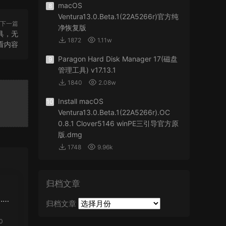
macOS
8
Ventura13.0.Beta.1(22A5266r)官方纯
下一篇
净恢复版
览工具，无
1872
1.11w
看内容
Paragon Hard Disk Manager 17(磁盘
9
管理工具) v17.13.1
1840
2.08w
Install macOS
10
Ventura13.0.Beta.1(22A5266r).OC
0.8.1 Clover5146 winPE三引导官方原
版.dmg
1748
9.96k
归档文章
1.
归档文章
0