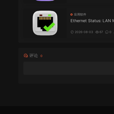
应用软件
Ethernet Status: LAN 
or for Mac v6.0 以太
态：LAN 监控
2026-08-03
67
0
评论
0