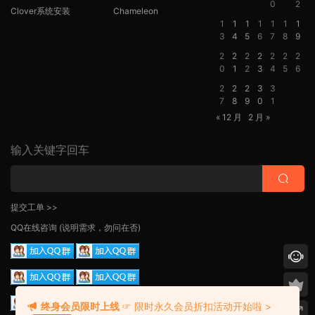
0
2
Clover系统安装
Chameleon
1
1
1
1
1
1
1
3
4
5
6
7
8
9
2
2
2
2
2
2
2
0
1
2
3
4
5
6
2
2
2
3
3
7
8
9
0
1
« 12 月
2 月 »
输入关键字回车
提交工单 >>
QQ在线咨询
(说明需求，勿问在否)
终身会员限时上线
☞ 限时永久会员折扣活动开始啦 >