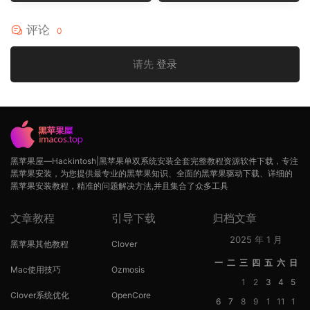
op
op
评论
0
请先
登录
黑苹果屋—Hackintosh|黑苹果单双系统安装全套完整教程资源软件下载，专注
黑苹果安装，为您提供最专业的黑苹果知识、全面的黑苹果驱动下载、详细的
黑苹果安装教程，精准的问题解决方法,并且集合了众多工具
文章教程
引导下载
归档文章
2025 年 1 月
黑苹果其他教程
Clover
一
二
三
四
五
六
日
Mac使用技巧
Ozmosis
1
2
3
4
5
Clover系统优化
OpenCore
6
7
8
9
1
11
1