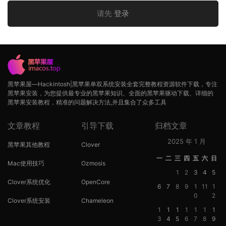
请先
登录
黑苹果屋—Hackintosh|黑苹果单双系统安装全套完整教程资源软件下载，专注
黑苹果安装，为您提供最专业的黑苹果知识、全面的黑苹果驱动下载、详细的
黑苹果安装教程，精准的问题解决方法,并且集合了众多工具
文章教程
引导下载
归档文章
2025 年 1 月
黑苹果其他教程
Clover
一
二
三
四
五
六
日
Mac使用技巧
Ozmosis
1
2
3
4
5
Clover系统优化
OpenCore
6
7
8
9
1
11
1
0
2
Clover系统安装
Chameleon
1
1
1
1
1
1
1
3
4
5
6
7
8
9