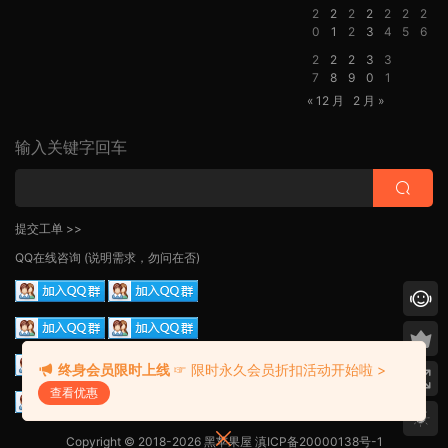
2
2
2
2
2
2
2
0
1
2
3
4
5
6
2
2
2
3
3
7
8
9
0
1
« 12 月
2 月 »
输入关键字回车
提交工单 >>
QQ在线咨询
(说明需求，勿问在否)
终身会员限时上线
☞ 限时永久会员折扣活动开始啦 >
查看优惠
Copyright © 2018-2026 黑苹果屋
滇ICP备20000138号-1