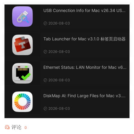
USB Connection Info for Mac v26.34 USB
连接信息
2026-08-03
Tab Launcher for Mac v3.1.0 标签页启动器
2026-08-03
Ethernet Status: LAN Monitor for Mac v6.
0 以太网状态：LAN 监控
2026-08-03
DiskMap Al: Find Large Files for Mac v3.1
DiskMap AL：查找大文件
2026-08-03
评论
0