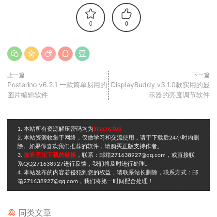
0
0
上一篇
下一篇
Posterino v6.2.1 一款简单易用的
DisplayBuddy v3.1.0款实用的显
图片编辑软件
示器的亮度调节软件
1. 本站所有资源解压密码均为
imacos.top
2. 本站资源收集于网络，仅做学习和交流使用，请于下载后24小时内删
除。如果你喜欢我们推荐的软件，请购买正版支持作者。
3.
如有无法下载的链接
，联系：邮箱271638927@qq.com，或直接联
系QQ271638927进行反馈，我们将及时进行处理。
4. 本站发布的内容若侵犯到您的权益，请联系站长删除，联系方式：邮
箱271638927@qq.com，我们将第一时间配合处理！
同类文章