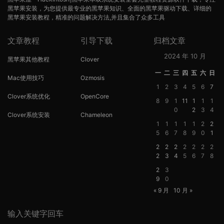
黑苹果安装，为您提供最专业的黑苹果知识、全面的黑苹果驱动下载、详细的
黑苹果安装教程，精准的问题解决方法,并且集合了众多工具
文章教程
引导下载
归档文章
2024 年 10 月
黑苹果其他教程
Clover
一
二
三
四
五
六
日
Mac使用技巧
Ozmosis
1
2
3
4
5
6
7
Clover系统优化
OpenCore
8
9
1
11
1
1
1
0
2
3
4
Clover系统安装
Chameleon
1
1
1
1
1
2
2
5
6
7
8
9
0
1
2
2
2
2
2
2
2
2
3
4
5
6
7
8
2
3
9
0
« 9 月
10 月 »
输入关键字回车