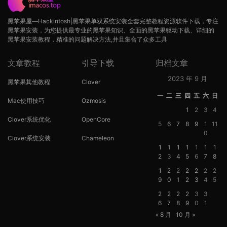
黑苹果屋—Hackintosh|黑苹果单双系统安装全套完整教程资源软件下载，专注
黑苹果安装，为您提供最专业的黑苹果知识、全面的黑苹果驱动下载、详细的
黑苹果安装教程，精准的问题解决方法,并且集合了众多工具
文章教程
引导下载
归档文章
2023 年 9 月
黑苹果其他教程
Clover
一
二
三
四
五
六
日
Mac使用技巧
Ozmosis
1
2
3
4
Clover系统优化
OpenCore
5
6
7
8
9
1
11
0
Clover系统安装
Chameleon
1
1
1
1
1
1
1
2
3
4
5
6
7
8
1
2
2
2
2
2
2
9
0
1
2
3
4
5
2
2
2
2
3
3
6
7
8
9
0
1
« 8 月
10 月 »