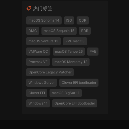
热门标签
macOS Sonoma 14
ISO
CDR
DMG
macOS Sequoia 15
RDR
macOS Ventura 13
PVE macOS
VMWare OC
macOS Tahoe 26
PVE
Proxmox VE
macOS Monterey 12
OpenCore Legacy Patcher
Windows Server
Clover EFI bootloader
Clover EFI
macOS BigSur 11
Windows 11
OpenCore EFI Bootloader