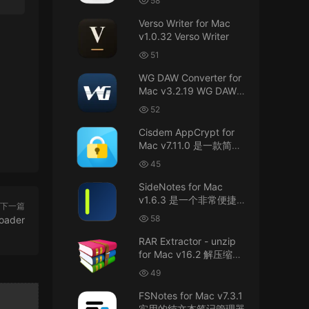
58
接！直接从苹果公司下载。
件
Verso Writer for Mac
v1.0.32 Verso Writer
u6525353742092371
• 2026-07-26
51
不懂就问，AIO版本表示什么意思呢？
WG DAW Converter for
来源：
DaVinci Resolve Studio 21 for Mac
Mac v3.2.19 WG DAW转
v21.0.3 AIO 达芬奇世界顶级调色软件
换器
52
janm999 • 2026-07-23
Cisdem AppCrypt for
Mac v7.11.0 是一款简单
谢谢分享~
好用的Mac应用加密软件
45
来源：
AppleIGC.kext v1.8 黑苹果2.5G有线网卡
SideNotes for Mac
驱动i225 i226
v1.6.3 是一个非常便捷的
下一篇
笔记软件
58
oader
u9121732520675862 • 2026-07-22
RAR Extractor - unzip
可以重新发送夸克的资源吗，夸克的已经失
for Mac v16.2 解压缩工
效了
具
49
来源：
零基础完整2026最新VMware安装macOS
FSNotes for Mac v7.3.1
Tahoe 26官方原版系统Windows110环境下
实用的纯文本笔记管理器