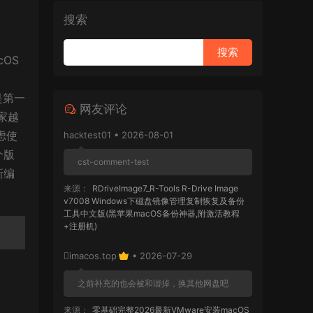
搜索
cOS
、
也是第一
网友评论
玩家越
虑使
hacktest01 • 2026-08-01
个版
cst-comment-test
新编
来源：
RDriveImage7_R-Tools R-Drive Image
v7008 Windows下磁盘镜像管理复制恢复及备份
工具中文版(黑苹果macOS备份神器,附激活教程
+注册机)
imacos.top
• 2026-07-29
之前补充的也会被和谐掉，换其他网盘吧
来源：
零基础完整2026最新VMware安装macOS