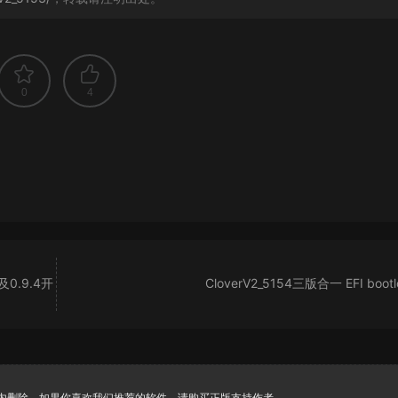
0
4
版及0.9.4开
CloverV2_5154三版合一 EFI bootl