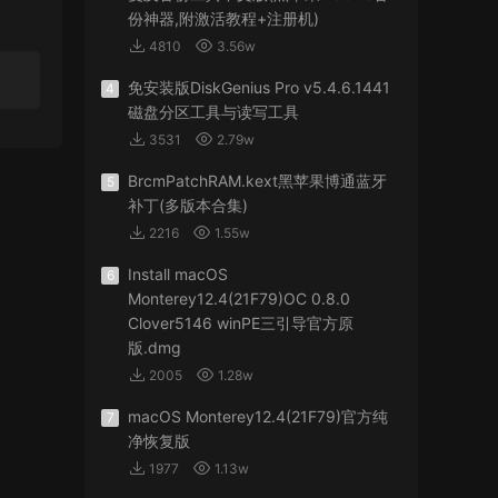
份神器,附激活教程+注册机)
4810
3.56w
免安装版DiskGenius Pro v5.4.6.1441
4
磁盘分区工具与读写工具
3531
2.79w
BrcmPatchRAM.kext黑苹果博通蓝牙
5
补丁(多版本合集)
2216
1.55w
Install macOS
6
Monterey12.4(21F79)OC 0.8.0
Clover5146 winPE三引导官方原
版.dmg
2005
1.28w
macOS Monterey12.4(21F79)官方纯
7
净恢复版
1977
1.13w