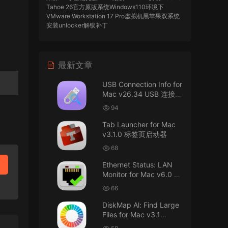
Tahoe 26官方原版系统Windows110环境下
VMware Workstation 17 Pro虚拟机黑苹果双系统
安装unlocker解锁补丁
imacos.top
• 2026-07-29
最新文章
AIO = All In One，一站式整合完整版
USB Connection Info for
来源：
DaVinci Resolve Studio 21 for Mac
Mac v26.34 USB 连接信
v21.0.3 AIO 达芬奇世界顶级调色软件
息
94
imacos.top
• 2026-07-29
Tab Launcher for Mac
v3.1.0 标签页启动器
Mac长存
68
来源：
macOS Golden Gate 27 完整安装包链
Ethernet Status: LAN
接！直接从苹果公司下载。
Monitor for Mac v6.0 以
太网状态：LAN 监控
u8562248263583923 • 2026-07-29
66
DiskMap Al: Find Large
黑苹果已死
Files for Mac v3.1
DiskMap AL：查找大文
来源：
macOS Golden Gate 27 完整安装包链