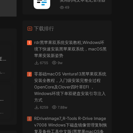
VMware Workstation 17 Pro虚拟机黑苹果双系统
安装unlocker解锁补丁
49
jir75
• 2026-07-21
下载排行
怎么安装？
来源：
PDFify for Mac v5.0 专业的PDF处理软件
rdr黑苹果双系统安装教程,Windows环
1
境下快速安装黑苹果双系统，macOS黑
imacos.top
• 2026-07-19
苹果安装新姿势
EFI
6755
9w
密码都是统一的imacos.top
零基础macOS Ventura13黑苹果双系统
2
来源：
Adobe Photoshop 2026 for Mac v27.8.0
安装全教程，入门级安装完整全过程
专业的图片处理软件
OpenCore及Clover四叶草EFI ，
Windows环境下单双硬盘安装引导注入
EF
方式
6259
7.88w
RDriveImage7_R-Tools R-Drive Image
3
v7008 Windows下磁盘镜像管理复制恢
复及备份工具中文版(黑苹果macOS备