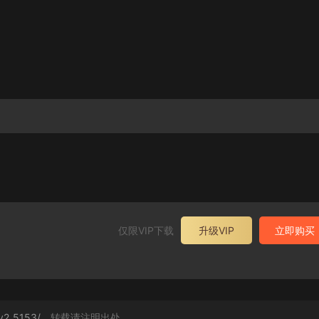
仅限VIP下载
升级VIP
立即购买
rv2_5153/
，转载请注明出处。