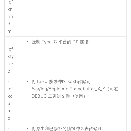
igf
xn
oh
d
mi
-
强制 Type-C 平台的 DP 连接。
igf
xty
pe
c
-
将 IGPU 帧缓冲区 kext 转储到
igf
/var/log/AppleIntelFramebuffer_X_Y（可在
xd
DEBUG 二进制文件中使用）。
u
m
p
-
将原生和已修补的帧缓冲区表转储到