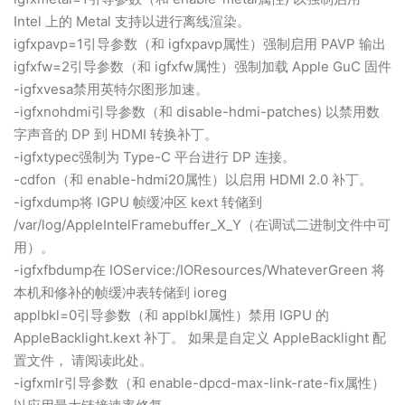
Intel 上的 Metal 支持以进行离线渲染。
igfxpavp=1引导参数（和 igfxpavp属性）强制启用 PAVP 输出
igfxfw=2引导参数（和 igfxfw属性）强制加载 Apple GuC 固件
-igfxvesa禁用英特尔图形加速。
-igfxnohdmi引导参数（和 disable-hdmi-patches) 以禁用数
字声音的 DP 到 HDMI 转换补丁。
-igfxtypec强制为 Type-C 平台进行 DP 连接。
-cdfon（和 enable-hdmi20属性）以启用 HDMI 2.0 补丁。
-igfxdump将 IGPU 帧缓冲区 kext 转储到
/var/log/AppleIntelFramebuffer_X_Y（在调试二进制文件中可
用）。
-igfxfbdump在 IOService:/IOResources/WhateverGreen 将
本机和修补的帧缓冲表转储到 ioreg
applbkl=0引导参数（和 applbkl属性）禁用 IGPU 的
AppleBacklight.kext 补丁。 如果是自定义 AppleBacklight 配
置文件， 请阅读此处。
-igfxmlr引导参数（和 enable-dpcd-max-link-rate-fix属性）