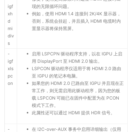
igf
现的无限循环问题。
xh
例如，使用 HDMI 1.4 连接到 2K/4K 显示器，
d
否则，系统会挂起，并且插入 HDMI 电缆时内
mi
置显示器将保持黑屏。
div
s
-
启用 LSPCPN 驱动程序支持，以在 IGPU 上启
igf
用 DisplayPort 至 HDMI 2.0 输出。
xls
LSPCON 驱动程序仅适用于将 HDMI 2.0 路由
pc
至 IGPU 的笔记本电脑。
on
如果您的 HDMI 2.0 已路由至 IGPU 并且现在正
常工作，则无需启用此驱动程序，因为您的板
载 LSPCON 可能已在固件中配置为在 PCON
模式下工作。
此属性还可以通过 HDMI 提供 HDR 信号。
-
在 I2C-over-AUX 事务中启用详细输出（仅用