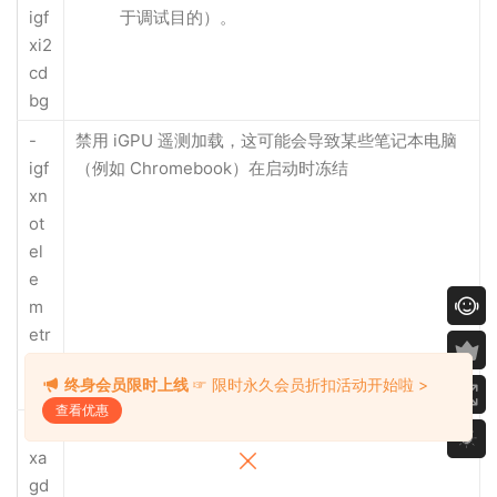
igf
于调试目的）。
xi2
cd
bg
-
禁用 iGPU 遥测加载，这可能会导致某些笔记本电脑
igf
（例如 Chromebook）在启动时冻结
xn
ot
el
e
m
etr
ylo
终身会员限时上线
☞ 限时永久会员折扣活动开始啦 >
ad
查看优惠
igf
禁用 AGDC
xa
gd