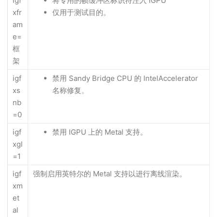
igf
将专用的帧缓冲区标识符注入 IGPU
xfr
仅用于测试目的。
am
e=
框
架
igf
禁用 Sandy Bridge CPU 的 IntelAccelerator
xs
名称修复。
nb
=0
igf
禁用 IGPU 上的 Metal 支持。
xgl
=1
igf
强制启用英特尔的 Metal 支持以进行离线渲染。
xm
et
al