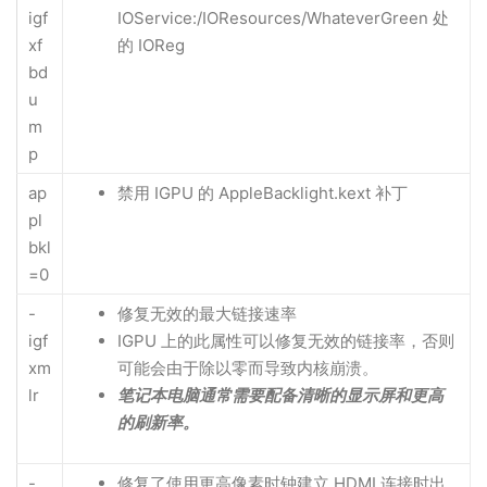
igf
IOService:/IOResources/WhateverGreen 处
xf
的 IOReg
bd
u
m
p
ap
禁用 IGPU 的 AppleBacklight.kext 补丁
pl
bkl
=0
-
修复无效的最大链接速率
igf
IGPU 上的此属性可以修复无效的链接率，否则
xm
可能会由于除以零而导致内核崩溃。
lr
笔记本电脑通常需要配备清晰的显示屏和更高
的刷新率。
-
修复了使用更高像素时钟建立 HDMI 连接时出