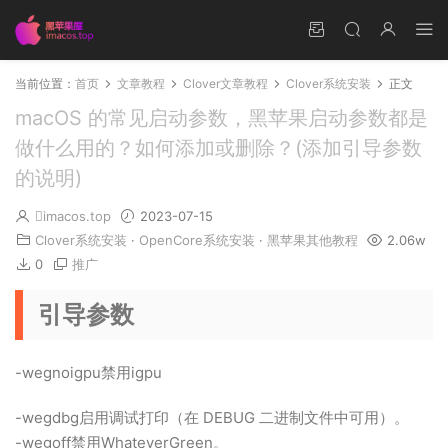
当前位置：
首页
文章教程
Clover文章教程
Clover系统安装
正文
macOS 的常见启动参数，黑苹果启动参数都是
做什么用的？如何添加或删除？(添加引导参数
的说明)
imacos.top
2023-07-15
Clover系统安装
·
OpenCore系统安装
·
黑苹果其他教程
2.06w
0
推广
引导参数
-wegnoigpu禁用igpu
-wegdbg启用调试打印（在 DEBUG 二进制文件中可用）。
-wegoff禁用WhateverGreen。