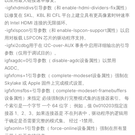
以应用最大链接速率修复。
-igfxhdmidivs引导参数（和 enable-hdmi-dividers-fix属性）
以修复在 SKL、KBL 和 CFL 平台上建立具有更高像素时钟速率
的 Intel HDMI 连接的无限循环。
-igfxlspcon引导参数（和 enable-lspcon-support属性）以启
用对板载 LSPCON 芯片的驱动程序支持。
-igfxi2cdbg用于在 I2C-over-AUX 事务中启用详细输出的引导
参数（仅用于调试目的）。
igfxagdc=0引导参数（ disable-agdc设备属性）以禁用
AGDC。
igfxfcms=1引导参数（ complete-modeset设备属性）强制在
Skylake 或 Apple 固件上完成模式设置。
igfxfcmsfbs=引导参数（ complete-modeset-framebuffers
设备属性）来指定 必须强制执行完整模式集的连接器索引。 每
个索引是一个字节 一个 64 位字； 例如，值 0x010203指定连
接器 1、2、3。如果连接器是 不在列表中，驱动程序的逻辑用
于确定是否需要完整的模式集。 经过 -1禁用。
igfxonln=1引导参数（ force-online设备属性）强制在所有显