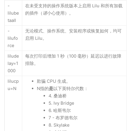
-
在未受支持的操作系统版本上启用 Lilu 和所有加载
lilube
的插件（
请
小心使用）。
taall
-
无论模式、操作系统、安装程序或恢复如何，均可
lilufo
启用 Lilu。
rce
lilude
每次打印后增加 1 秒（100 毫秒）延迟以进行故障
lay=1
排除。
000
lilucp
欺骗 CPU 生成。
u=N
N指的
是
以下英特尔代数：
4. 桑迪桥
5. Ivy Bridge
6. 哈斯韦尔
7 - 布罗德韦尔
8. Skylake