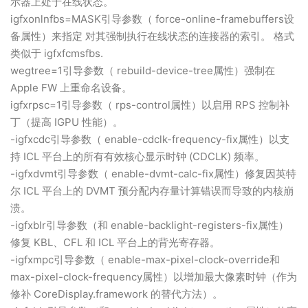
示器上处于在线状态。
igfxonlnfbs=MASK引导参数（ force-online-framebuffers设
备属性）来指定 对其强制执行在线状态的连接器的索引。 格式
类似于 igfxfcmsfbs.
wegtree=1引导参数（ rebuild-device-tree属性）强制在
Apple FW 上重命名设备。
igfxrpsc=1引导参数（ rps-control属性）以启用 RPS 控制补
丁（提高 IGPU 性能）。
-igfxcdc引导参数（ enable-cdclk-frequency-fix属性）以支
持 ICL 平台上的所有有效核心显示时钟 (CDCLK) 频率。
-igfxdvmt引导参数（ enable-dvmt-calc-fix属性）修复因英特
尔 ICL 平台上的 DVMT 预分配内存量计算错误而导致的内核崩
溃。
-igfxblr引导参数（和 enable-backlight-registers-fix属性）
修复 KBL、CFL 和 ICL 平台上的背光寄存器。
-igfxmpc引导参数（ enable-max-pixel-clock-override和
max-pixel-clock-frequency属性）以增加最大像素时钟（作为
修补 CoreDisplay.framework 的替代方法）。