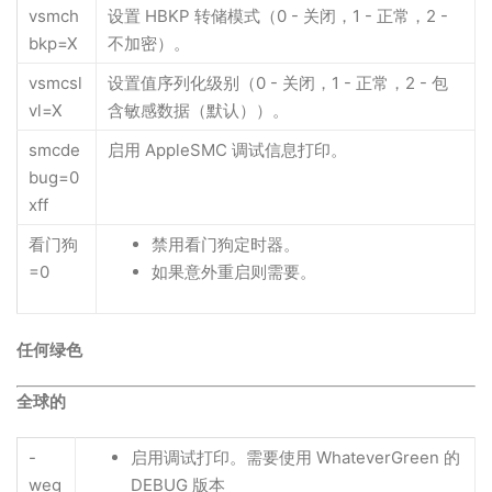
vsmch
设置 HBKP 转储模式（0 - 关闭，1 - 正常，2 -
bkp=X
不加密）。
vsmcsl
设置值序列化级别（0 - 关闭，1 - 正常，2 - 包
vl=X
含敏感数据（默认））。
smcde
启用 AppleSMC 调试信息打印。
bug=0
xff
看门狗
禁用看门狗定时器。
=0
如果意外重启则需要。
任何绿色
全球的
-
启用调试打印。需要使用 WhateverGreen 的
weg
DEBUG 版本