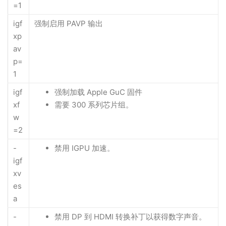
=1
igf
强制启用 PAVP 输出
xp
av
p=
1
igf
强制加载 Apple GuC 固件
xf
需要 300 系列芯片组。
w
=2
-
禁用 IGPU 加速。
igf
xv
es
a
-
禁用 DP 到 HDMI 转换补丁以获得数字声音。