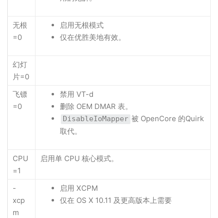
无根
启用无根模式
=0
仅在优胜美地有效。
幻灯
片=0
飞镖
禁用 VT-d
=0
删除 OEM DMAR 表。
被 OpenCore 的Quirk
DisableIoMapper
取代。
CPU
启用单 CPU 核心模式。
=1
-
启用 XCPM
xcp
仅在 OS X 10.11 及更高版本上需要
m