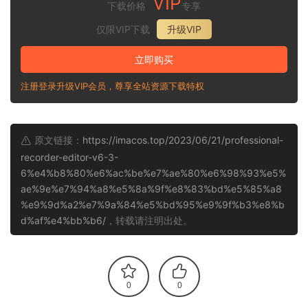
VIP
下载价格
专享
仅限VIP下载
升级VIP
立即购买
注册登录升级VIP会员，尊享全站资源下载特权
原文链接：
https://imacos.top/2023/06/21/professional-
recorder-editor-v6-3-
6%e4%b8%80%e6%ac%be%e7%ae%80%e6%98%93%e5%
ae%9e%e7%94%a8%e5%8a%9f%e8%83%bd%e5%85%a8
%e9%9d%a2%e7%9a%84%e5%bd%95%e9%9f%b3%e8%b
d%af%e4%bb%b6/
，转载请注明出处。
0
0