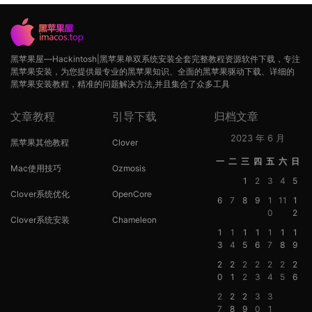
黑苹果屋—Hackintosh|黑苹果单双系统安装全套完整教程资源软件下载，专注
黑苹果安装，为您提供最专业的黑苹果知识、全面的黑苹果驱动下载、详细的
黑苹果安装教程，精准的问题解决方法,并且集合了众多工具
文章教程
引导下载
归档文章
2023 年 6 月
黑苹果其他教程
Clover
一
二
三
四
五
六
日
Mac使用技巧
Ozmosis
1
2
3
4
5
Clover系统优化
OpenCore
6
7
8
9
1
11
1
0
2
Clover系统安装
Chameleon
1
1
1
1
1
1
1
3
4
5
6
7
8
9
2
2
2
2
2
2
2
0
1
2
3
4
5
6
2
2
2
3
3
7
8
9
0
1