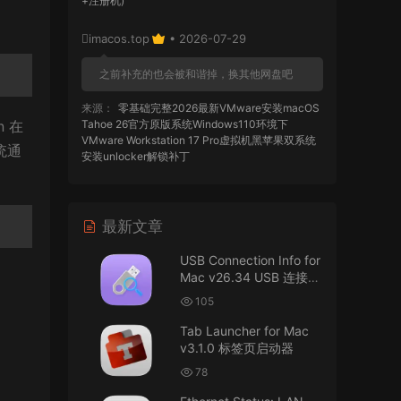
+注册机)
imacos.top
• 2026-07-29
之前补充的也会被和谐掉，换其他网盘吧
来源：
零基础完整2026最新VMware安装macOS
n 在
Tahoe 26官方原版系统Windows110环境下
VMware Workstation 17 Pro虚拟机黑苹果双系统
统通
安装unlocker解锁补丁
imacos.top
• 2026-07-29
最新文章
AIO = All In One，一站式整合完整版
USB Connection Info for
来源：
DaVinci Resolve Studio 21 for Mac
Mac v26.34 USB 连接信
v21.0.3 AIO 达芬奇世界顶级调色软件
息
105
imacos.top
• 2026-07-29
Tab Launcher for Mac
v3.1.0 标签页启动器
Mac长存
78
来源：
macOS Golden Gate 27 完整安装包链