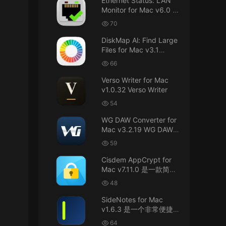
Ethernet Status: LAN
接！直接从苹果公司下载。
Monitor for Mac v6.0 以
太网状态：LAN 监控
u8562248263583923 • 2026-07-29
70
DiskMap Al: Find Large
黑苹果已死
Files for Mac v3.1
DiskMap AL：查找大文
来源：
macOS Golden Gate 27 完整安装包链
66
接！直接从苹果公司下载。
件
Verso Writer for Mac
v1.0.32 Verso Writer
u6525353742092371
• 2026-07-26
54
不懂就问，AIO版本表示什么意思呢？
WG DAW Converter for
来源：
DaVinci Resolve Studio 21 for Mac
Mac v3.2.19 WG DAW转
v21.0.3 AIO 达芬奇世界顶级调色软件
换器
59
janm999 • 2026-07-23
Cisdem AppCrypt for
Mac v7.11.0 是一款简单
谢谢分享~
好用的Mac应用加密软件
48
来源：
AppleIGC.kext v1.8 黑苹果2.5G有线网卡
SideNotes for Mac
驱动i225 i226
v1.6.3 是一个非常便捷的
笔记软件
64
u9121732520675862 • 2026-07-22