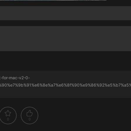
t-for-mac-v2-0-
%90%e7%9b%91%e6%8e%a7%e6%8f%90%e9%86%92%e5%b7%a5
0
0