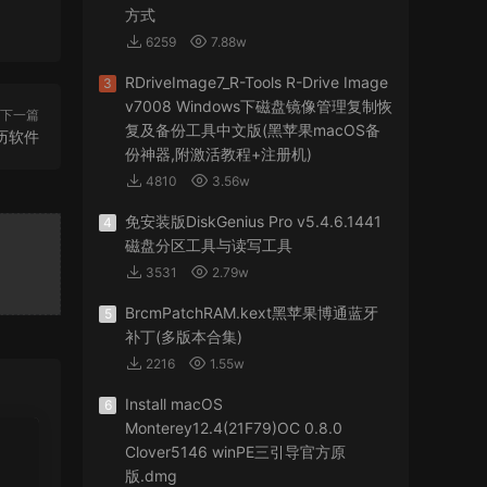
方式
6259
7.88w
RDriveImage7_R-Tools R-Drive Image
3
v7008 Windows下磁盘镜像管理复制恢
下一篇
复及备份工具中文版(黑苹果macOS备
务日历软件
份神器,附激活教程+注册机)
4810
3.56w
免安装版DiskGenius Pro v5.4.6.1441
4
磁盘分区工具与读写工具
3531
2.79w
BrcmPatchRAM.kext黑苹果博通蓝牙
5
补丁(多版本合集)
2216
1.55w
Install macOS
6
Monterey12.4(21F79)OC 0.8.0
Clover5146 winPE三引导官方原
版.dmg