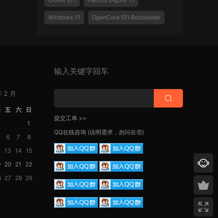
Windows 11
OpenCore EFI Bootloader
输入关键字回车
年 2 月
四
五
六
日
提交工单 >>
1
QQ在线咨询
(说明需求，勿问在否)
6
7
8
2
13
14
15
9
20
21
22
6
27
28
29