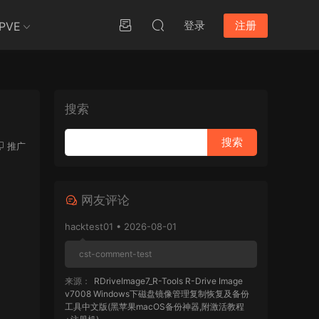
登录
注册
PVE
搜索
推广
网友评论
hacktest01 • 2026-08-01
cst-comment-test
来源：
RDriveImage7_R-Tools R-Drive Image
v7008 Windows下磁盘镜像管理复制恢复及备份
工具中文版(黑苹果macOS备份神器,附激活教程