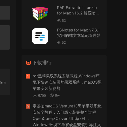
RAR Extractor - unzip
可以重新发送夸克的资源吗，夸克的已经失
for Mac v16.2 解压缩工
效了
具
53
来源：
零基础完整2026最新VMware安装macOS
FSNotes for Mac v7.3.1
Tahoe 26官方原版系统Windows110环境下
实用的纯文本笔记管理器
VMware Workstation 17 Pro虚拟机黑苹果双系统
安装unlocker解锁补丁
52
jir75
• 2026-07-21
下载排行
怎么安装？
来源：
PDFify for Mac v5.0 专业的PDF处理软件
rdr黑苹果双系统安装教程,Windows环
1
境下快速安装黑苹果双系统，macOS黑
%e5
imacos.top
• 2026-07-19
苹果安装新姿势
6755
9w
密码都是统一的imacos.top
零基础macOS Ventura13黑苹果双系统
2
来源：
Adobe Photoshop 2026 for Mac v27.8.0
安装全教程，入门级安装完整全过程
专业的图片处理软件
OpenCore及Clover四叶草EFI ，
Windows环境下单双硬盘安装引导注入