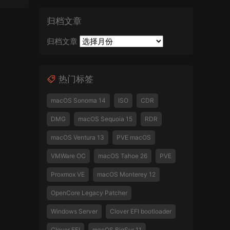
归档文章
归档文章
热门标签
macOS Sonoma 14
ISO
CDR
DMG
macOS Sequoia 15
RDR
macOS Ventura 13
PVE macOS
VMWare OC
macOS Tahoe 26
PVE
Proxmox VE
macOS Monterey 12
OpenCore Legacy Patcher
Windows Server
Clover EFI bootloader
Clover EFI
macOS BigSur 11