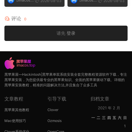
imacos.t
imacos.t
2026-08-03
2026-08-03
op
op
评论
0
请先
登录
黑苹果屋—Hackintosh|黑苹果单双系统安装全套完整教程资源软件下载，专注
黑苹果安装，为您提供最专业的黑苹果知识、全面的黑苹果驱动下载、详细的
黑苹果安装教程，精准的问题解决方法,并且集合了众多工具
文章教程
引导下载
归档文章
2021 年 2 月
黑苹果其他教程
Clover
一
二
三
四
五
六
日
Mac使用技巧
Ozmosis
1
Clover系统优化
OpenCore