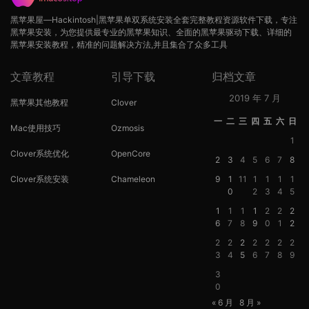
黑苹果屋—Hackintosh|黑苹果单双系统安装全套完整教程资源软件下载，专注
黑苹果安装，为您提供最专业的黑苹果知识、全面的黑苹果驱动下载、详细的
黑苹果安装教程，精准的问题解决方法,并且集合了众多工具
文章教程
引导下载
归档文章
2019 年 7 月
黑苹果其他教程
Clover
一
二
三
四
五
六
日
Mac使用技巧
Ozmosis
1
Clover系统优化
OpenCore
2
3
4
5
6
7
8
Clover系统安装
Chameleon
9
1
11
1
1
1
1
0
2
3
4
5
1
1
1
1
2
2
2
6
7
8
9
0
1
2
2
2
2
2
2
2
2
3
4
5
6
7
8
9
3
0
« 6 月
8 月 »