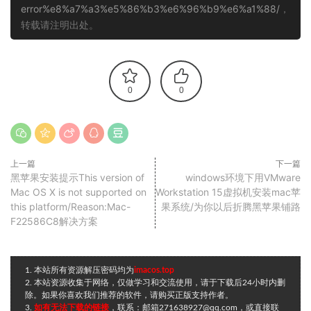
error%e8%a7%a3%e5%86%b3%e6%96%b9%e6%a1%88/
，
转载请注明出处。
0
0
上一篇
下一篇
黑苹果安装提示This version of
windows环境下用VMware
Mac OS X is not supported on
Workstation 15虚拟机安装mac苹
this platform/Reason:Mac-
果系统/为你以后折腾黑苹果铺路
F22586C8解决方案
1. 本站所有资源解压密码均为
imacos.top
2. 本站资源收集于网络，仅做学习和交流使用，请于下载后24小时内删
除。如果你喜欢我们推荐的软件，请购买正版支持作者。
3.
如有无法下载的链接
，联系：邮箱271638927@qq.com，或直接联