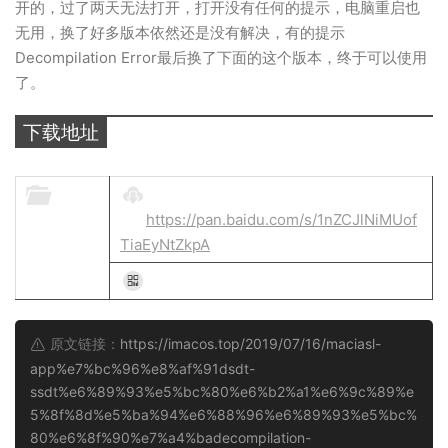
开的，过了两天无法打开，打开没有任何的提示，电脑重启也
无用，换了好多版本依然还是没有解决，有的提示
Decompilation Error最后换了下面的这个版本，终于可以使用
了。
下载地址
Maci
下载地址：
ASL.a
https://pan.baidu.com/s/1nZCJlNiMUof
pp
TiaEyNtZkpA
提取件码：h2q1
原文链接：
https://imacos.top/2019/07/16/maciasl-
app%e7%bc%96%e8%af%91dsdt-
ssdt%e6%89%93%e5%bc%80%e6%b2%a1%e6%9c%89%e
5%8f%8d%e5%ba%94%e6%88%96%e6%89%93%e5%bc%
80%e6%8f%90%e7%a4%badecompilation-