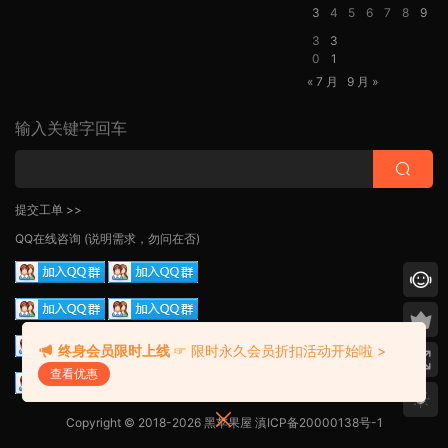
3
4
5
6
7
8
9
3
3
0
1
« 7 月
9 月 »
输入关键字回车
提交工单 >>
QQ在线咨询
(说明需求，勿问在否)
终身会员限时上线
☞ 限时永久会员折扣活动开始啦 >
查看优惠
Copyright © 2018-2026 黑苹果屋
滇ICP备20000138号-1