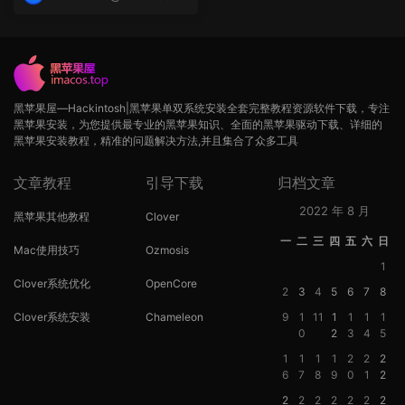
op
黑苹果屋—Hackintosh|黑苹果单双系统安装全套完整教程资源软件下载，专注
黑苹果安装，为您提供最专业的黑苹果知识、全面的黑苹果驱动下载、详细的
黑苹果安装教程，精准的问题解决方法,并且集合了众多工具
文章教程
引导下载
归档文章
2022 年 8 月
黑苹果其他教程
Clover
一
二
三
四
五
六
日
Mac使用技巧
Ozmosis
1
Clover系统优化
OpenCore
2
3
4
5
6
7
8
Clover系统安装
Chameleon
9
1
11
1
1
1
1
0
2
3
4
5
1
1
1
1
2
2
2
6
7
8
9
0
1
2
2
2
2
2
2
2
2