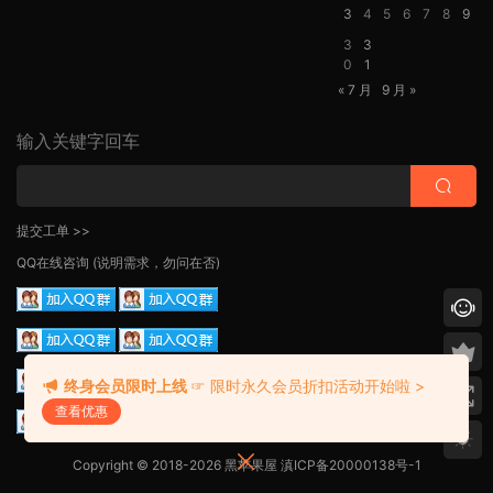
3
4
5
6
7
8
9
3
3
0
1
« 7 月
9 月 »
输入关键字回车
提交工单 >>
QQ在线咨询
(说明需求，勿问在否)
终身会员限时上线
☞ 限时永久会员折扣活动开始啦 >
查看优惠
Copyright © 2018-2026 黑苹果屋
滇ICP备20000138号-1