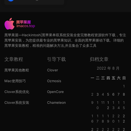
op
黑苹果屋—Hackintosh|黑苹果单双系统安装全套完整教程资源软件下载，专注
黑苹果安装，为您提供最专业的黑苹果知识、全面的黑苹果驱动下载、详细的
黑苹果安装教程，精准的问题解决方法,并且集合了众多工具
文章教程
引导下载
归档文章
2022 年 8 月
黑苹果其他教程
Clover
一
二
三
四
五
六
日
Mac使用技巧
Ozmosis
1
Clover系统优化
OpenCore
2
3
4
5
6
7
8
Clover系统安装
Chameleon
9
1
11
1
1
1
1
0
2
3
4
5
1
1
1
1
2
2
2
6
7
8
9
0
1
2
2
2
2
2
2
2
2