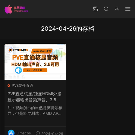
2024-04-26的存档
PVE硬件直通
PVE直通核显/独显HDMI外接
显示器输出音频声音、3.5耳
机扬声器接口输出，Window
注：视频演示的虽然是英特尔核
s/macOS通用，i44fx机型，
显，但是经过测试，AMD APU
黑苹果OpenCore引导声卡驱
核显与独立显卡也同样...
动
imacos.t
2024-04-26