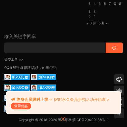
3
4
5
6
7
8
9
3
3
0
1
« 3 月
5 月 »
输入关键字回车
提交工单 >>
QQ在线咨询
(说明需求，勿问在否)
终身会员限时上线
☞ 限时永久会员折扣活动开始啦 >
查看优惠
Copyright © 2018-2026 黑苹果屋
滇ICP备20000138号-1