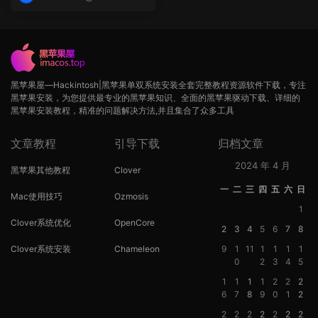
op
黑苹果屋—Hackintosh|黑苹果单双系统安装全套完整教程资源软件下载，专注
黑苹果安装，为您提供最专业的黑苹果知识、全面的黑苹果驱动下载、详细的
黑苹果安装教程，精准的问题解决方法,并且集合了众多工具
文章教程
引导下载
归档文章
2024 年 4 月
黑苹果其他教程
Clover
一
二
三
四
五
六
日
Mac使用技巧
Ozmosis
1
Clover系统优化
OpenCore
2
3
4
5
6
7
8
Clover系统安装
Chameleon
9
1
11
1
1
1
1
0
2
3
4
5
1
1
1
1
2
2
2
6
7
8
9
0
1
2
2
2
2
2
2
2
2