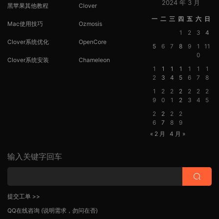
2024 年 3 月
黑苹果其他教程
Clover
一
二
三
四
五
六
日
Mac使用技巧
Ozmosis
1
2
3
4
Clover系统优化
OpenCore
5
6
7
8
9
1
11
0
Clover系统安装
Chameleon
1
1
1
1
1
1
1
2
3
4
5
6
7
8
1
2
2
2
2
2
2
9
0
1
2
3
4
5
2
2
2
2
6
7
8
9
« 2 月
4 月 »
输入关键字回车
提交工单 >>
QQ在线咨询
(说明需求，勿问在否)