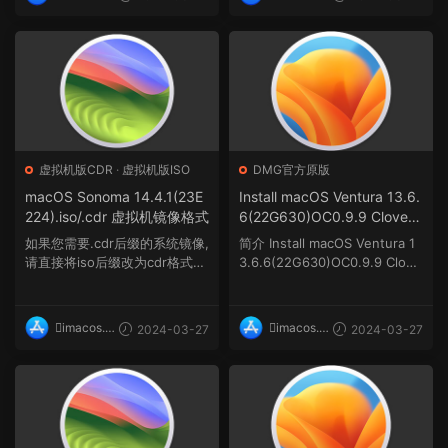
op
op
虚拟机版CDR
·
虚拟机版ISO
DMG官方原版
macOS Sonoma 14.4.1(23E
Install macOS Ventura 13.6.
224).iso/.cdr 虚拟机镜像格式
6(22G630)OC0.9.9 Clover5
156 winPE三引导官方原版.d
如果您需要.cdr后缀的系统镜像,
简介 Install macOS Ventura 1
mg
请直接将iso后缀改为cdr格式即
3.6.6(22G630)OC0.9.9 Clove
可. I...
r5156 wi...
imacos.t
imacos.t
2024-03-27
2024-03-27
op
op