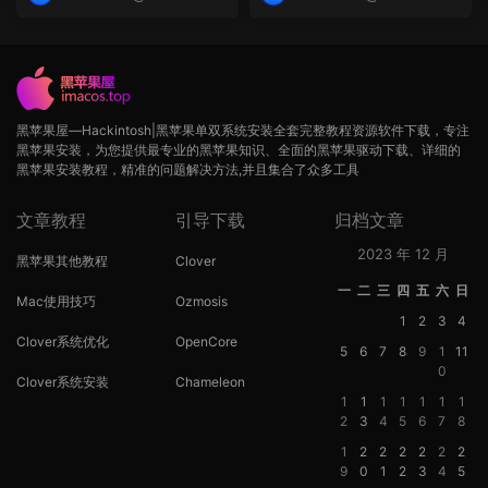
op
op
黑苹果屋—Hackintosh|黑苹果单双系统安装全套完整教程资源软件下载，专注
黑苹果安装，为您提供最专业的黑苹果知识、全面的黑苹果驱动下载、详细的
黑苹果安装教程，精准的问题解决方法,并且集合了众多工具
文章教程
引导下载
归档文章
2023 年 12 月
黑苹果其他教程
Clover
一
二
三
四
五
六
日
Mac使用技巧
Ozmosis
1
2
3
4
Clover系统优化
OpenCore
5
6
7
8
9
1
11
0
Clover系统安装
Chameleon
1
1
1
1
1
1
1
2
3
4
5
6
7
8
1
2
2
2
2
2
2
9
0
1
2
3
4
5