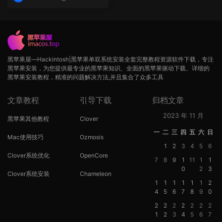
op
黑苹果屋—Hackintosh|黑苹果单双系统安装全套完整教程资源软件下载，专注
黑苹果安装，为您提供最专业的黑苹果知识、全面的黑苹果驱动下载、详细的
黑苹果安装教程，精准的问题解决方法,并且集合了众多工具
文章教程
引导下载
归档文章
2023 年 11 月
黑苹果其他教程
Clover
一
二
三
四
五
六
日
Mac使用技巧
Ozmosis
1
2
3
4
5
6
Clover系统优化
OpenCore
7
8
9
1
11
1
1
0
2
3
Clover系统安装
Chameleon
1
1
1
1
1
1
2
4
5
6
7
8
9
0
2
2
2
2
2
2
2
1
2
3
4
5
6
7