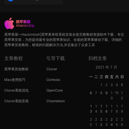
op
黑苹果屋—Hackintosh|黑苹果单双系统安装全套完整教程资源软件下载，专注
黑苹果安装，为您提供最专业的黑苹果知识、全面的黑苹果驱动下载、详细的
黑苹果安装教程，精准的问题解决方法,并且集合了众多工具
文章教程
引导下载
归档文章
2021 年 7 月
黑苹果其他教程
Clover
一
二
三
四
五
六
日
Mac使用技巧
Ozmosis
1
2
3
4
5
Clover系统优化
OpenCore
6
7
8
9
1
11
1
0
2
Clover系统安装
Chameleon
1
1
1
1
1
1
1
3
4
5
6
7
8
9
2
2
2
2
2
2
2
0
1
2
3
4
5
6