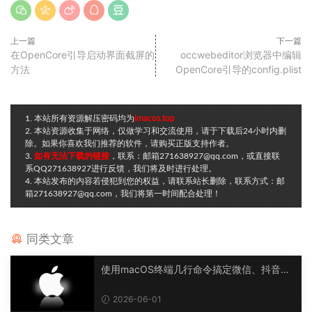
上一篇
下一篇
在OpenCore引导启动界面截屏的
occwebeditor浏览器中编辑
方法
OpenCore引导的config.plist
1. 本站所有资源解压密码均为
imacos.top
2. 本站资源收集于网络，仅做学习和交流使用，请于下载后24小时内删
除。如果你喜欢我们推荐的软件，请购买正版支持作者。
3.
如有无法下载的链接
，联系：邮箱271638927@qq.com，或直接联
系QQ271638927进行反馈，我们将及时进行处理。
4. 本站发布的内容若侵犯到您的权益，请联系站长删除，联系方式：邮
箱271638927@qq.com，我们将第一时间配合处理！
同类文章
使用macOS终端几行命令搞定微信、抖音等
APP多开（不用第三方工具）
2026-06-01