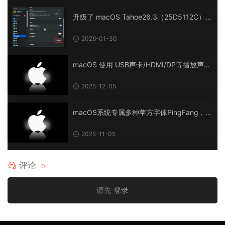
升级了 macOS Tahoe26.3（25D5112C）B
eta 版后，鼠标位置连接上会出现一个0.5*0.
3cm的点状长方形
2026-01-30
macOS 使用 USB声卡/HDMI/DP等播放声音
有停顿，或声音断断续续。一招解决卡顿问
题！
2025-12-05
macOS系统专属多种苹方字体PingFang，支
持macOS系统与Windows（可在Windows系
统安装使用）
2025-11-05
评论
0
请先
登录