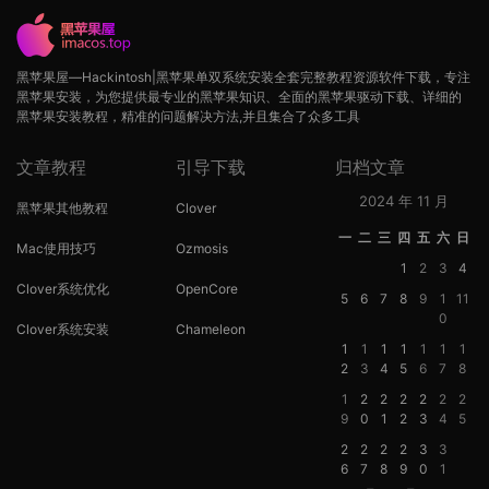
黑苹果屋—Hackintosh|黑苹果单双系统安装全套完整教程资源软件下载，专注
黑苹果安装，为您提供最专业的黑苹果知识、全面的黑苹果驱动下载、详细的
黑苹果安装教程，精准的问题解决方法,并且集合了众多工具
文章教程
引导下载
归档文章
2024 年 11 月
黑苹果其他教程
Clover
一
二
三
四
五
六
日
Mac使用技巧
Ozmosis
1
2
3
4
Clover系统优化
OpenCore
5
6
7
8
9
1
11
0
Clover系统安装
Chameleon
1
1
1
1
1
1
1
2
3
4
5
6
7
8
1
2
2
2
2
2
2
9
0
1
2
3
4
5
2
2
2
2
3
3
6
7
8
9
0
1